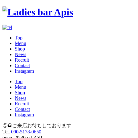
Top
Menu
Shop
News
Recruit
Contact
Instagram
Top
Menu
Shop
News
Recruit
Contact
Instagram
🙂🥃ご来店お待ちしております
Tel.
090-5178-0650
open.
20:30～LAST